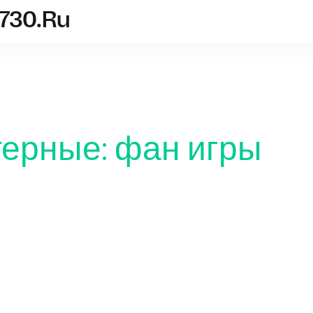
-730.ru
ia-geforce-gt-730.ru
ьютерные: фан игры
Фан ком