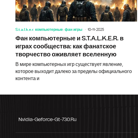
S.t.a.l.k.e.r. компьютерные: фан игры
10-11-2025
Фан компьютерные и S.T.A.L.K.E.R. в
играх сообщества: как фанатское
творчество оживляет вселенную
В мире компьютерных игр существует явление,
которое выходит далеко за пределы официального
контента и
Nvidia-Geforce-Gt-730.ru