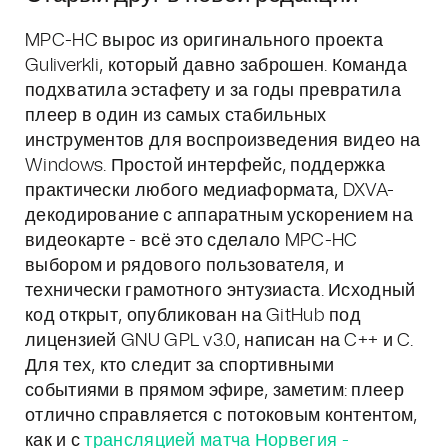
MPC-HC вырос из оригинального проекта
Guliverkli, который давно заброшен. Команда
подхватила эстафету и за годы превратила
плеер в один из самых стабильных
инструментов для воспроизведения видео на
Windows. Простой интерфейс, поддержка
практически любого медиаформата, DXVA-
декодирование с аппаратным ускорением на
видеокарте - всё это сделало MPC-HC
выбором и рядового пользователя, и
технически грамотного энтузиаста. Исходный
код открыт, опубликован на GitHub под
лицензией GNU GPL v3.0, написан на C++ и C.
Для тех, кто следит за спортивными
событиями в прямом эфире, заметим: плеер
отлично справляется с потоковым контентом,
как и с
трансляцией матча Норвегия -