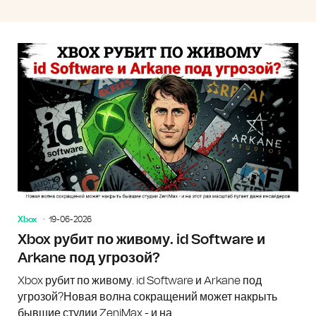
Xbox
19-06-2026
Xbox рубит по живому. id Software и
Arkane под угрозой?
Xbox рубит по живому. id Software и Arkane под
угрозой?Новая волна сокращений может накрыть
бывшие студии ZeniMax - и на