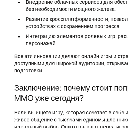
Внедрение облачных сервисов для обесп
без необходимости мощного железа.
Развитие кроссплатформенности, позвол
устройствах с сохранением прогресса.
Интеграцию элементов ролевых игр, рас
персонажей.
Все эти инновации делают онлайн игры и ст
доступными для широкой аудитории, открыва
подготовки.
Заключение: почему стоит поп
MMO уже сегодня?
Если вы ищете игру, которая сочетает в себ
живое общение с тысячами единомышленников
идеальный выбор. Они открывают перед игро