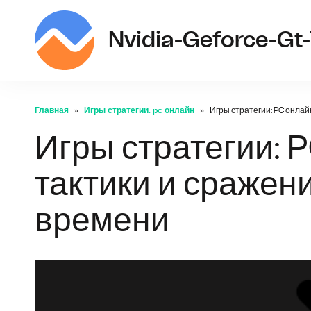
Nvidia-Geforce-Gt
Главная
Игры стратегии: pc онлайн
Игры стратегии: PC онлай
Игры стратегии: 
тактики и сражен
времени