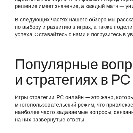
решение имеет значение, а каждый матч — ун
В следующих частях нашего обзора мы расска
по выбору и развитию в играх, а также поде
успеха. Оставайтесь с нами и погрузитесь в 
Популярные вопр
и стратегиях в P
Игры стратегии: PC онлайн — это жанр, котор
многопользовательский режим, что привлекае
наиболее часто задаваемые вопросы, связанн
на них развернутые ответы.