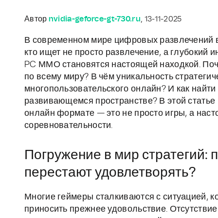
Автор
nvidia-geforce-gt-730.ru
, 13-11-2025
В современном мире цифровых развлечений в
кто ищет не просто развлечение, а глубокий 
PC ММО становятся настоящей находкой. Поч
по всему миру? В чём уникальность стратегич
многопользовательского онлайн? И как найти
развивающемся пространстве? В этой статье 
онлайн формате — это не просто игры, а нас
соревновательности.
Погружение в мир стратегий: 
перестают удовлетворять?
Многие геймеры сталкиваются с ситуацией, 
приносить прежнее удовольствие. Отсутствие