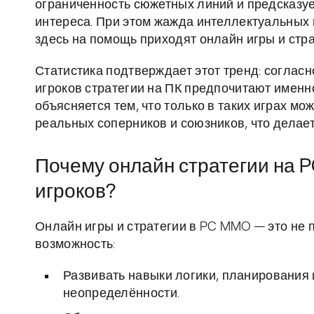
ограниченность сюжетных линий и предсказуе
интереса. При этом жажда интеллектуальных
здесь на помощь приходят онлайн игры и стр
Статистика подтверждает этот тренд: соглас
игроков стратегии на ПК предпочитают именн
объясняется тем, что только в таких играх м
реальных соперников и союзников, что дела
Почему онлайн стратегии на
игроков?
Онлайн игры и стратегии в PC MMO — это не 
возможность:
Развивать навыки логики, планирования 
неопределённости.