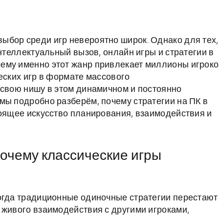
ыбор среди игр невероятно широк. Однако для тех,
интеллектуальный вызов, онлайн игры и стратегии в
ему именно этот жанр привлекает миллионы игрок
еских игр в формате массового
 свою нишу в этом динамичном и постоянно
мы подробно разберём, почему стратегии на ПК в
тоящее искусство планирования, взаимодействия и
почему классические игры
когда традиционные одиночные стратегии перестают
 живого взаимодействия с другими игроками,