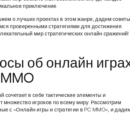
икальное приключение.
жем о лучших проектах в этом жанре, дадим совет
лимся проверенными стратегиями для достижения
увлекательный мир стратегических онлайн сражений!
осы об онлайн игра
C MMO
ый сочетает в себе тактические элементы и
т множество игроков по всему миру. Рассмотрим
ые с «Онлайн игры и стратегии в PC MMO», и дади