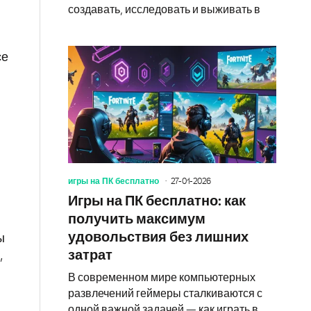
создавать, исследовать и выживать в
се
игры на ПК бесплатно
27-01-2026
Игры на ПК бесплатно: как
получить максимум
удовольствия без лишних
ы
затрат
,
В современном мире компьютерных
развлечений геймеры сталкиваются с
одной важной задачей — как играть в