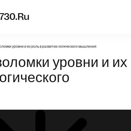
nvidia-
-730.ru
оломки уровни и их роль в развитии логического мышления
воломки уровни и их
логического